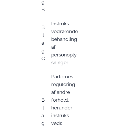
g
B
Instruks
B
vedrørende
il
behandling
a
af
g
personoply
C
sninger
Parternes
regulering
af andre
B
forhold,
il
herunder
a
instruks
g
vedr.