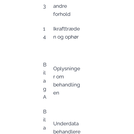
3
andre
forhold
1
Ikrafttræde
4
n og ophør
B
Oplysninge
il
r om
a
behandling
g
en
A
B
il
Underdata
a
behandlere