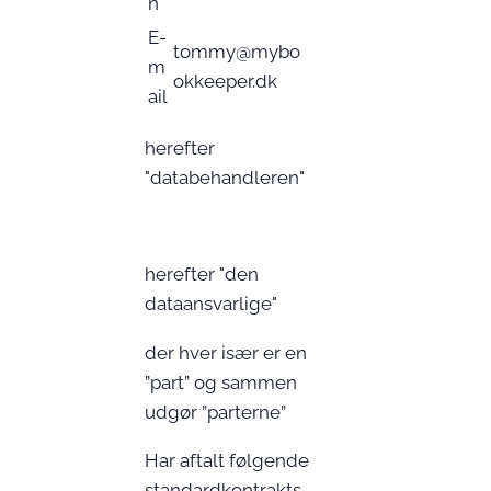
n
E-
tommy@mybo
m
okkeeper.dk
ail
herefter
"databehandleren"
herefter "den
dataansvarlige"
der hver især er en
”part” og sammen
udgør ”parterne”
Har aftalt følgende
standardkontrakts