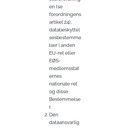
en (se
forordningens
artikel 24),
databeskyttel
sesbestemme
lser i anden
EU-ret eller
EØS-
medlemsstat
ernes
nationale ret
og disse
Bestemmelse
r.
Den
dataansvarlig