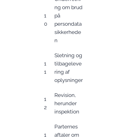
ng om brud
1
på
0
persondata
sikkerhede
n
Sletning og
1
tilbageleve
1
ring af
oplysninger
Revision,
1
herunder
2
inspektion
Parternes
1
aftaler om