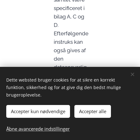
specificeret i
bilag A, C og
D.
Efterfølgende
instruks kan
også gives af
den
dataansvarlig
e, mens der
Dette websted bruger cookies for at sikre en korrekt
sker
funktion, sikkerhed og for at give dig den bedst mulige
behandling af
brugeroplevelse.
personoplysni
nger, men
Accepter kun nødvendige
Accepter alle
instruksen
skal altid
Åbne avancerede indstillinger
være