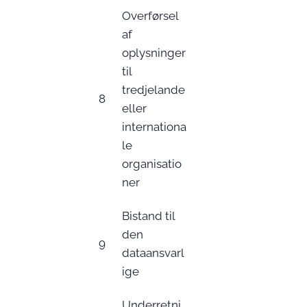
Overførsel
af
oplysninger
til
tredjelande
8
eller
internationa
le
organisatio
ner
Bistand til
den
9
dataansvarl
ige
Underretni