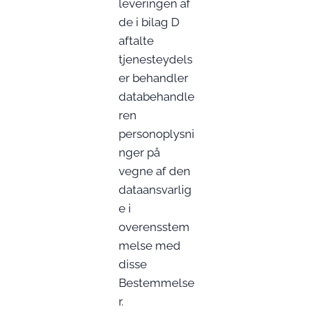
leveringen af
de i bilag D
aftalte
tjenesteydels
er behandler
databehandle
ren
personoplysni
nger på
vegne af den
dataansvarlig
e i
overensstem
melse med
disse
Bestemmelse
r.