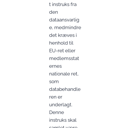
t instruks fra
den
dataansvarlig
e, medmindre
det kræves i
henhold til
EU-ret eller
medlemsstat
ernes
nationale ret,
som
databehandle
ren er
underlagt.
Denne
instruks skal
samlet være