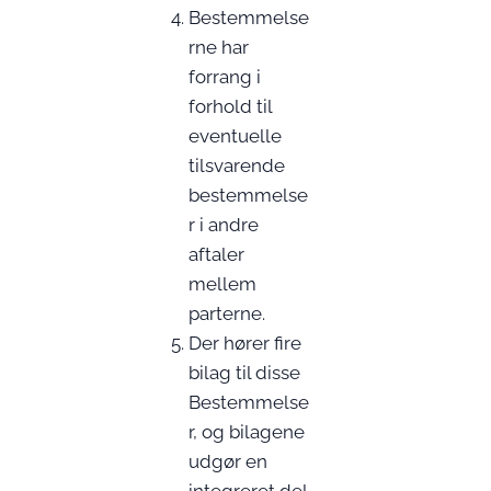
Bestemmelse
rne har
forrang i
forhold til
eventuelle
tilsvarende
bestemmelse
r i andre
aftaler
mellem
parterne.
Der hører fire
bilag til disse
Bestemmelse
r, og bilagene
udgør en