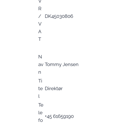
V
R
/
DK45030806
V
A
T
N
av
Tommy Jensen
n
Ti
te
Direktør
l
Te
le
+45 61659190
fo