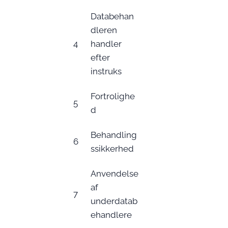
Databehan
dleren
4
handler
efter
instruks
Fortrolighe
5
d
Behandling
6
ssikkerhed
Anvendelse
af
7
underdatab
ehandlere