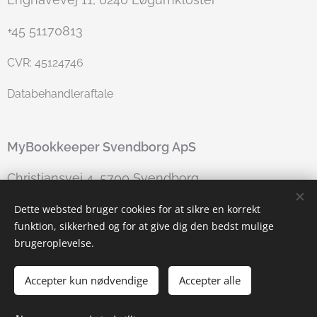
+45 51170813
CVR: 45124746
Databehandleraftale
MyBookkeeper Svendborg
ApS
Christiansvej 4, 5700 Svendborg
+45 42797135
Dette websted bruger cookies for at sikre en korrekt
funktion, sikkerhed og for at give dig den bedst mulige
46629205
CVR:
brugeroplevelse.
Databehandleraftale
Accepter kun nødvendige
Accepter alle