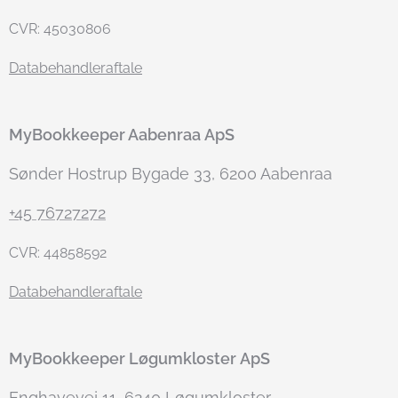
CVR: 45030806
Databehandleraftale
MyBookkeeper Aabenraa
ApS
Sønder Hostrup Bygade 33, 6200 Aabenraa
+45 76727272
CVR: 44858592
Databehandleraftale
MyBookkeeper Løgumkloster
ApS
Enghavevej 11, 6240 Løgumkloster